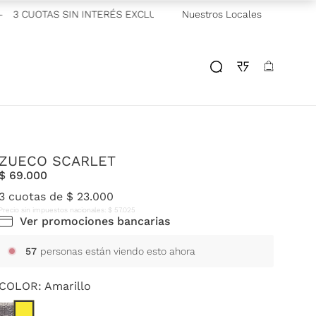
3 CUOTAS SIN INTERÉS EXCLUSIVO GALICIA
Nuestros Locales
—
2 CUOTAS SIN I
ZUECO SCARLET
$
69
.
000
3
cuotas de
$
23
.
000
Precio sin impuestos nacionales:
$
57
.
025
Ver promociones bancarias
57
personas están viendo esto ahora
COLOR:
Amarillo