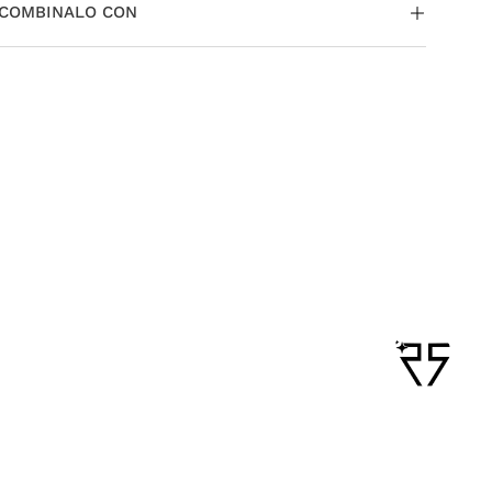
hacerlo fácilmente.
COMBINALO CON
Para más información sobre nuestras políticas de
cambios y devoluciones,
ingresá aquí
Cartera Roen
$
363
.
000
$
181
.
500
3
cuotas de
$
60
.
500
Precio sin impuestos nacionales:
$
150
.
000