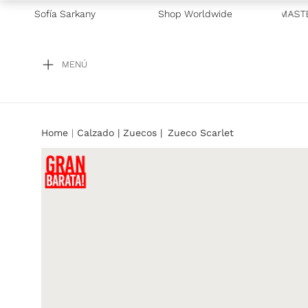
CLUSIVO GALICIA
Sofía Sarkany
—
2 CUOTAS SIN INTERÉS CON VISA Y MASTE
Shop Worldwide
MENÚ
Calzado
Zuecos
Zueco Scarlet