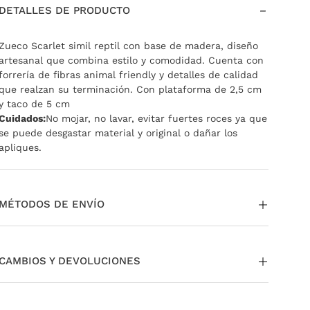
DETALLES DE PRODUCTO
Zueco Scarlet simil reptil con base de madera, diseño
artesanal que combina estilo y comodidad. Cuenta con
forrería de fibras animal friendly y detalles de calidad
que realzan su terminación. Con plataforma de 2,5 cm
y taco de 5 cm
Cuidados:
No mojar, no lavar, evitar fuertes roces ya que
se puede desgastar material y original o dañar los
apliques.
MÉTODOS DE ENVÍO
La entrega puede ser a través de envío estándar a todo
el país. Si te encontrás en CABA y GBA tenés la opción
CAMBIOS Y DEVOLUCIONES
de pedir tu envío Same day o Next Day.
También podés
retirar en nuestras tiendas sin cargo.
Si necesitás cambiar o devolver un producto, podés
Para más información,
ingresá acá
.