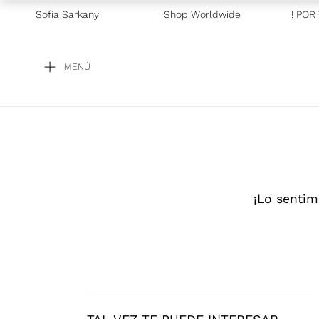
Sofía Sarkany
Shop Worldwide
—
GRAN BARATA! POR TI
MENÚ
¡Lo sentim