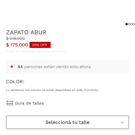
ZAPATO ABUR
$
218
.
000
$
175
.
000
20
% OFF
Precio sin impuestos nacionales:
$
144
.
628
44
personas están viendo esto ahora
COLOR:
Lo sentimos, los colores no están disponibles en este momento.
Guía de talles
Seleccioná tu talle