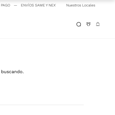
PAGO
—
ENVÍOS SAME Y NEXT DAY | CABA Y GBA
Nuestros Locales
—
RICKYDACI
s buscando.