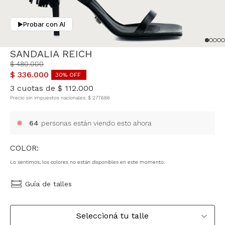
Probar con AI
▶
SANDALIA REICH
$
480
.
000
$
336
.
000
30
% OFF
3
cuotas de
$
112
.
000
Precio sin impuestos nacionales:
$
277
.
686
64
personas están viendo esto ahora
COLOR:
Lo sentimos, los colores no están disponibles en este momento.
Guía de talles
Seleccioná tu talle