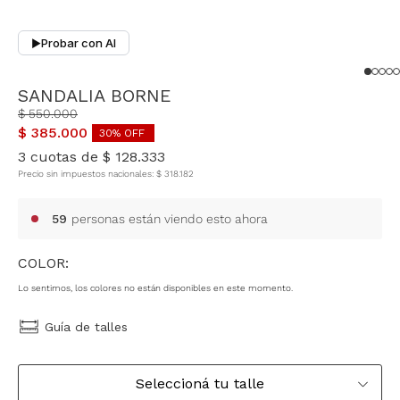
Probar con AI
▶
SANDALIA BORNE
$
550
.
000
$
385
.
000
30
% OFF
3
cuotas de
$
128
.
333
Precio sin impuestos nacionales:
$
318
.
182
59
personas están viendo esto ahora
COLOR:
Lo sentimos, los colores no están disponibles en este momento.
Guía de talles
Seleccioná tu talle