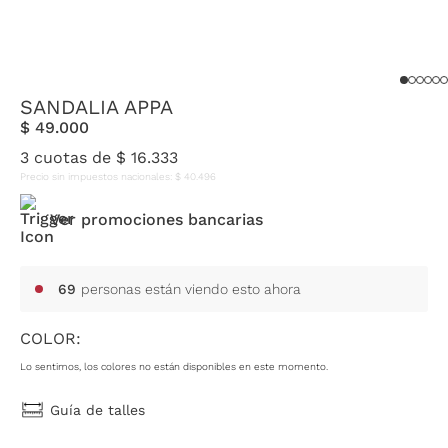
SANDALIA APPA
$
49
.
000
3
cuotas de
$
16
.
333
Precio sin impuestos nacionales:
$
40
.
496
Ver promociones bancarias
69
personas están viendo esto ahora
COLOR:
Lo sentimos, los colores no están disponibles en este momento.
Guía de talles