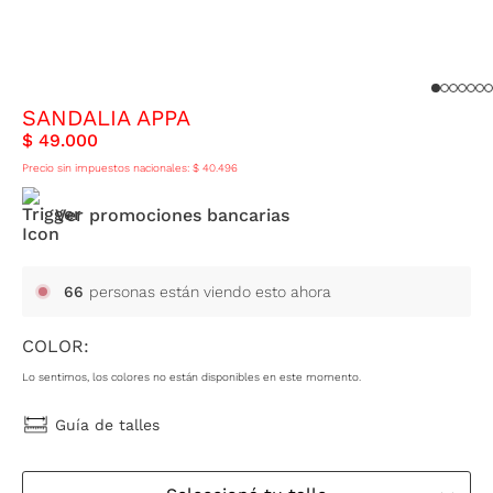
SANDALIA APPA
$
49
.
000
Precio sin impuestos nacionales:
$
40
.
496
Ver promociones bancarias
66
personas están viendo esto ahora
COLOR:
Lo sentimos, los colores no están disponibles en este momento.
Guía de talles