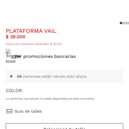
PLATAFORMA VAIL
$
39
.
000
Precio sin impuestos nacionales:
$
32
.
231
Ver promociones bancarias
46
personas están viendo esto ahora
COLOR:
Lo sentimos, los colores no están disponibles en este momento.
Guía de talles