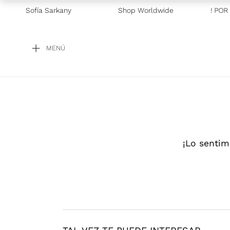
Sofía Sarkany
Shop Worldwide
—
GRAN BARATA! POR T
MENÚ
¡Lo sentim