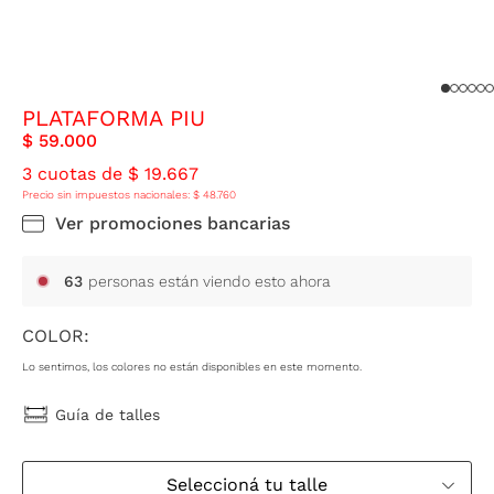
PLATAFORMA PIU
$
59
.
000
3
cuotas de
$
19
.
667
Precio sin impuestos nacionales:
$
48
.
760
Ver promociones bancarias
63
personas están viendo esto ahora
COLOR:
Lo sentimos, los colores no están disponibles en este momento.
Guía de talles
Seleccioná tu talle