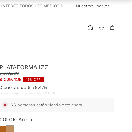
INTERÉS TODOS LOS MEDIOS DE PAGO
Nuestros Locales
—
ENVÍOS SAME Y NEXT D
PLATAFORMA IZZI
$
399
.
000
$
229
.
425
43
% OFF
3
cuotas de
$
76
.
475
Precio sin impuestos nacionales:
$
189
.
607
66
personas están viendo esto ahora
COLOR:
Arena