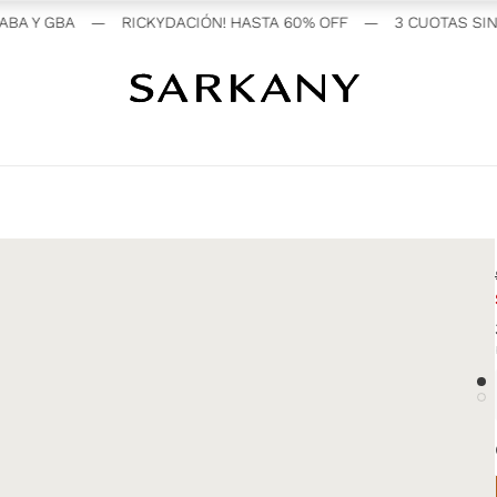
BA Y GBA
—
RICKYDACIÓN! HASTA 60% OFF
—
3 CUOTAS SIN 