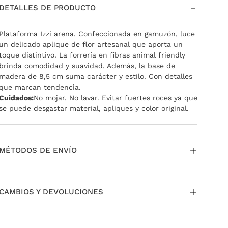
DETALLES DE PRODUCTO
Plataforma Izzi arena. Confeccionada en gamuzón, luce
un delicado aplique de flor artesanal que aporta un
toque distintivo. La forrería en fibras animal friendly
brinda comodidad y suavidad. Además, la base de
madera de 8,5 cm suma carácter y estilo. Con detalles
que marcan tendencia.
Cuidados:
No mojar. No lavar. Evitar fuertes roces ya que
se puede desgastar material, apliques y color original.
MÉTODOS DE ENVÍO
La entrega puede ser a través de envío estándar a todo
el país. Si te encontrás en CABA y GBA tenés la opción
CAMBIOS Y DEVOLUCIONES
de pedir tu envío Same day o Next Day.
También podés
retirar en nuestras tiendas sin cargo.
Si necesitás cambiar o devolver un producto, podés
Para más información,
ingresá acá
.