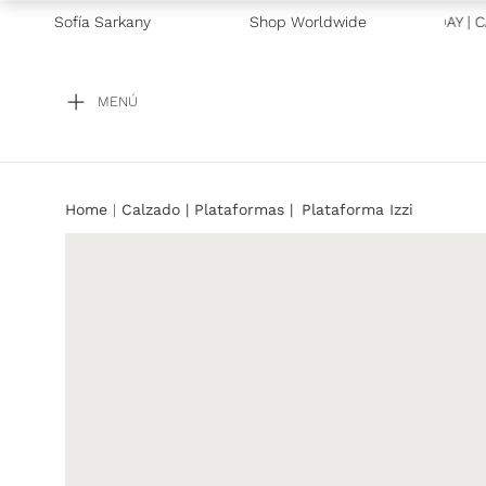
S TODOS LOS MEDIOS DE PAGO
Sofía Sarkany
—
Shop Worldwide
ENVÍOS SAME Y NEXT DAY | CA
MENÚ
Calzado
Plataformas
Plataforma Izzi