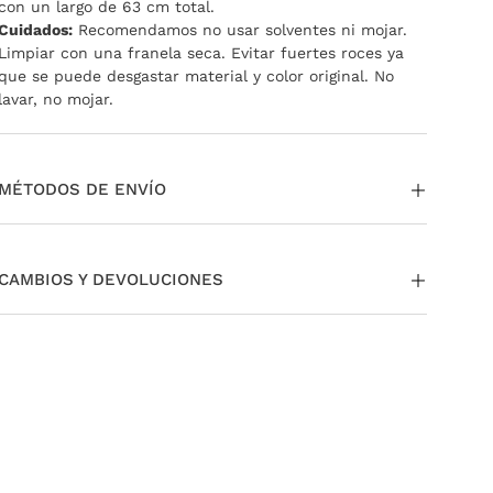
con un largo de 63 cm total.
Cuidados:
Recomendamos no usar solventes ni mojar.
Limpiar con una franela seca. Evitar fuertes roces ya
que se puede desgastar material y color original. No
lavar, no mojar.
MÉTODOS DE ENVÍO
La entrega puede ser a través de envío estándar a todo
el país. Si te encontrás en CABA y GBA tenés la opción
CAMBIOS Y DEVOLUCIONES
de pedir tu envío Same day o Next Day.
También podés
retirar en nuestras tiendas sin cargo.
Si necesitás cambiar o devolver un producto, podés
Para más información,
ingresá acá
.
hacerlo fácilmente.
Para más información sobre nuestras políticas de
cambios y devoluciones,
ingresá aquí