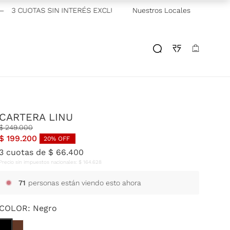
3 CUOTAS SIN INTERÉS EXCLUSIVO GALICIA
Nuestros Locales
—
2 CUOTAS SIN I
CARTERA LINU
$
249
.
000
$
199
.
200
20
% OFF
3
cuotas de
$
66
.
400
Precio sin impuestos nacionales:
$
164
.
628
71
personas están viendo esto ahora
COLOR:
Negro