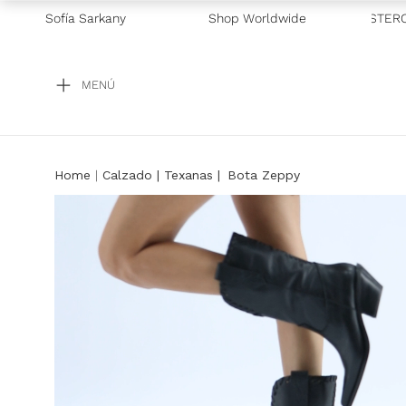
SIVO GALICIA
Sofía Sarkany
—
2 CUOTAS SIN INTERÉS CON VISA Y MASTERCA
Shop Worldwide
MENÚ
Calzado
Texanas
Bota Zeppy