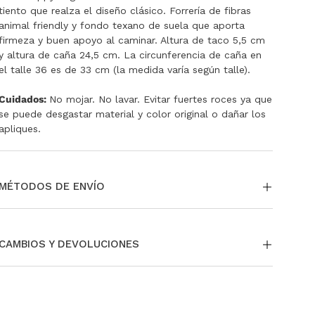
tiento que realza el diseño clásico. Forrería de fibras
animal friendly y fondo texano de suela que aporta
firmeza y buen apoyo al caminar. Altura de taco 5,5 cm
y altura de caña 24,5 cm. La circunferencia de caña en
el talle 36 es de 33 cm (la medida varía según talle).
Cuidados:
No mojar. No lavar. Evitar fuertes roces ya que
se puede desgastar material y color original o dañar los
apliques.
MÉTODOS DE ENVÍO
La entrega puede ser a través de envío estándar a todo
el país. Si te encontrás en CABA y GBA tenés la opción
CAMBIOS Y DEVOLUCIONES
de pedir tu envío Same day o Next Day.
También podés
retirar en nuestras tiendas sin cargo.
Si necesitás cambiar o devolver un producto, podés
Para más información,
ingresá acá
.
hacerlo fácilmente.
Para más información sobre nuestras políticas de