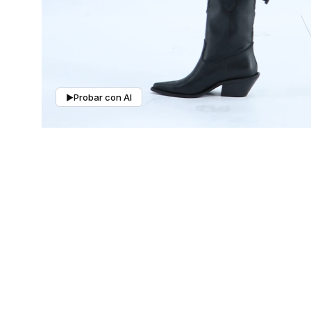
Mis pedidos
Contactanos
Probar con AI
▶