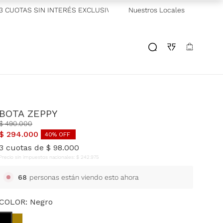
UOTAS SIN INTERÉS EXCLUSIVO GALICIA
Nuestros Locales
—
2 CUOTAS SIN INTE
BOTA ZEPPY
$
490
.
000
$
294
.
000
40
% OFF
3
cuotas de
$
98
.
000
Precio sin impuestos nacionales:
$
242
.
975
68
personas están viendo esto ahora
COLOR:
Negro