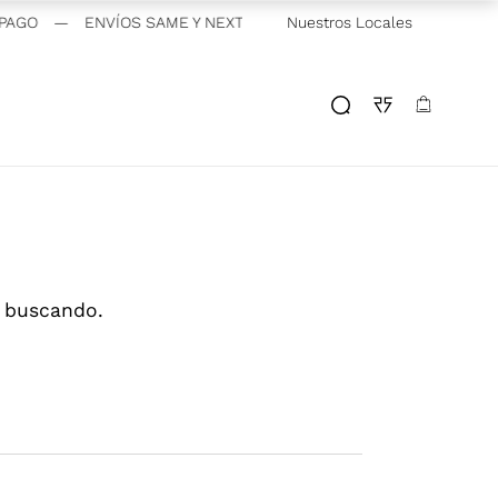
AGO
—
ENVÍOS SAME Y NEXT DAY | CABA Y GBA
Nuestros Locales
—
RICKYDACIÓ
s buscando.