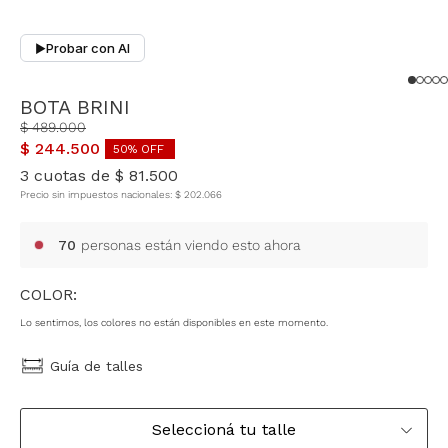
Probar con AI
▶
BOTA BRINI
$
489
.
000
$
244
.
500
50
% OFF
3
cuotas de
$
81
.
500
Precio sin impuestos nacionales:
$
202
.
066
70
personas están viendo esto ahora
COLOR:
Lo sentimos, los colores no están disponibles en este momento.
Guía de talles
Seleccioná tu talle