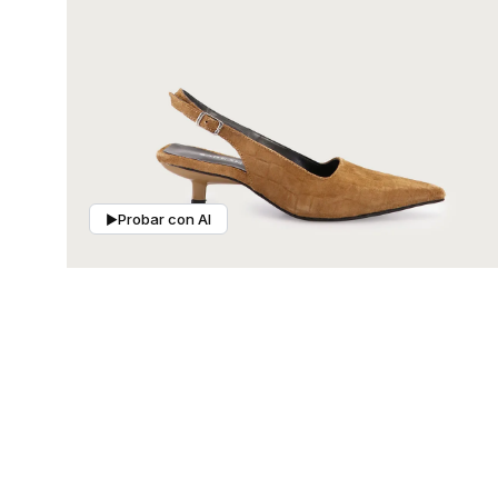
Mis pedidos
Contactanos
Probar con AI
▶