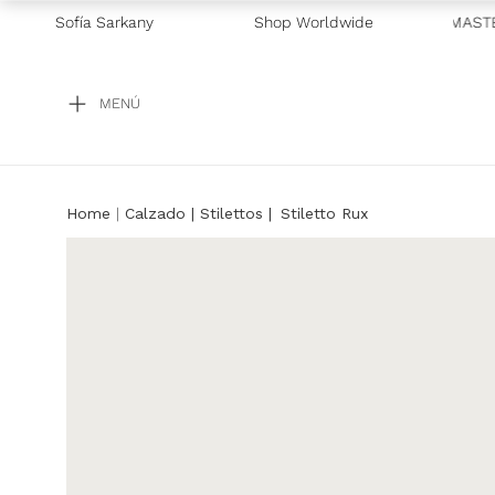
LUSIVO GALICIA
Sofía Sarkany
—
2 CUOTAS SIN INTERÉS CON VISA Y MASTE
Shop Worldwide
MENÚ
Calzado
Stilettos
Stiletto Rux