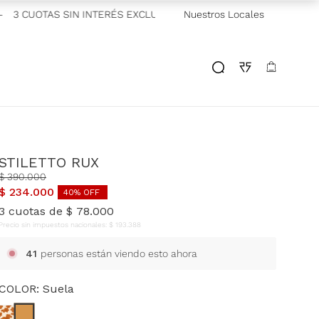
3 CUOTAS SIN INTERÉS EXCLUSIVO GALICIA
Nuestros Locales
—
2 CUOTAS SIN I
STILETTO RUX
$
390
.
000
$
234
.
000
40
% OFF
3
cuotas de
$
78
.
000
Precio sin impuestos nacionales:
$
193
.
388
41
personas están viendo esto ahora
COLOR:
Suela