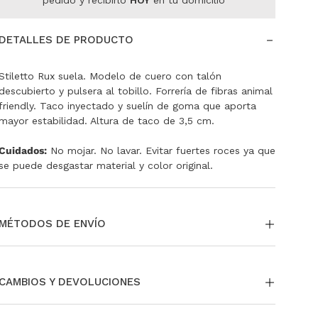
pedido y recibirlo
HOY
en tu domicilio
DETALLES DE PRODUCTO
Stiletto Rux suela. Modelo de cuero con talón
descubierto y pulsera al tobillo. Forrería de fibras animal
friendly. Taco inyectado y suelín de goma que aporta
mayor estabilidad. Altura de taco de 3,5 cm.
Cuidados:
No mojar. No lavar. Evitar fuertes roces ya que
se puede desgastar material y color original.
MÉTODOS DE ENVÍO
La entrega puede ser a través de envío estándar a todo
el país. Si te encontrás en CABA y GBA tenés la opción
CAMBIOS Y DEVOLUCIONES
de pedir tu envío Same day o Next Day.
También podés
retirar en nuestras tiendas sin cargo.