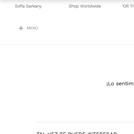
Sofía Sarkany
Shop Worldwide
—
GRAN BARATA! POR TIE
MENÚ
¡Lo sentim