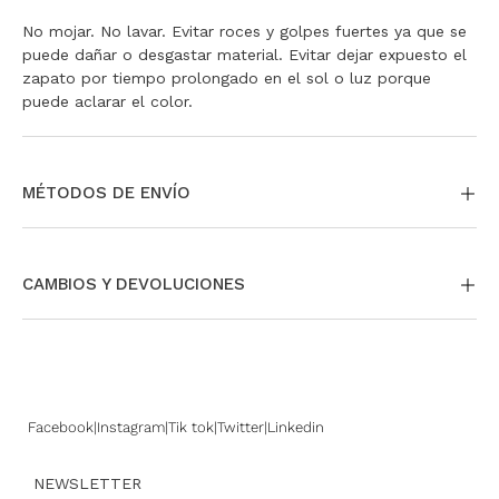
35
Agotado
No mojar. No lavar. Evitar roces y golpes fuertes ya que se
puede dañar o desgastar material. Evitar dejar expuesto el
36
Agotado
zapato por tiempo prolongado en el sol o luz porque
puede aclarar el color.
37
Agotado
38
¡Últimas unidades!
MÉTODOS DE ENVÍO
39
Agotado
40
Agotado
La entrega puede ser a través de envío estándar a todo el
país. Si te encontrás en CABA y GBA tenés la opción de
CAMBIOS Y DEVOLUCIONES
pedir tu envío Same day o Next Day.
También podés
retirar en nuestras tiendas sin cargo.
Si necesitás cambiar o devolver un producto, podés
Para más información,
ingresá acá
.
hacerlo fácilmente.
Para más información sobre nuestras políticas de cambios
y devoluciones,
ingresá aquí
Facebook
Instagram
Tik tok
Twitter
Linkedin
NEWSLETTER