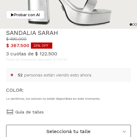
Probar con AI
▶
SANDALIA SARAH
$
490
.
000
$
367
.
500
25
% OFF
3
cuotas de
$
122
.
500
Precio sin impuestos nacionales:
$
303
.
719
52
personas están viendo esto ahora
COLOR:
Lo sentimos, los colores no están disponibles en este momento.
Guía de talles
Seleccioná tu talle