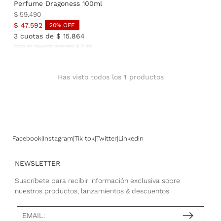
Perfume Dragoness 100ml
$
59
.
490
$
47
.
592
20
% OFF
3
cuotas de
$
15
.
864
Precio sin impuestos nacionales:
$
39
.
332
Has visto todos los
1
productos
Facebook
Instagram
Tik tok
Twitter
Linkedin
NEWSLETTER
Suscríbete para recibir información exclusiva sobre
nuestros productos, lanzamientos & descuentos.
EMAIL: