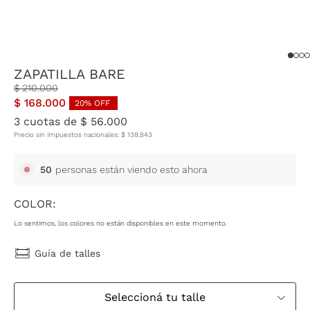
ZAPATILLA BARE
$
210
.
000
$
168
.
000
20
% OFF
3
cuotas de
$
56
.
000
Precio sin impuestos nacionales:
$
138
.
843
50
personas están viendo esto ahora
COLOR:
Lo sentimos, los colores no están disponibles en este momento.
Guía de talles
Seleccioná tu talle