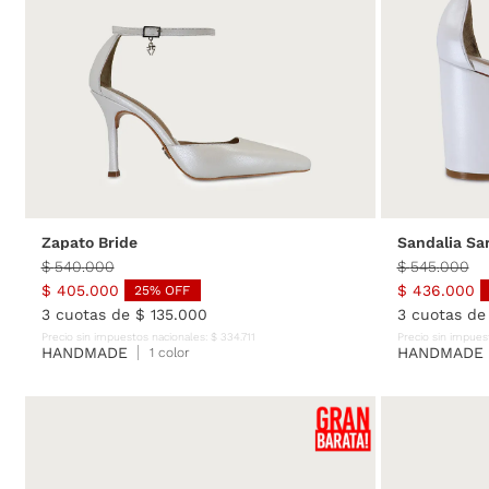
Mis pedidos
Contactanos
35
36
37
38
39
40
35
Zapato Bride
Sandalia Sa
$
540
.
000
$
545
.
000
$
405
.
000
$
436
.
000
25
% OFF
3
cuotas de
$
135
.
000
3
cuotas d
Precio sin impuestos nacionales:
$
334
.
711
Precio sin impues
HANDMADE
HANDMADE
1 color