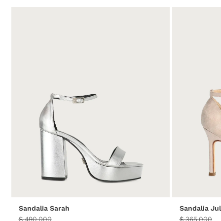
35
36
37
38
39
40
35
Sandalia Sarah
Sandalia Ju
$
490
.
000
$
365
.
000