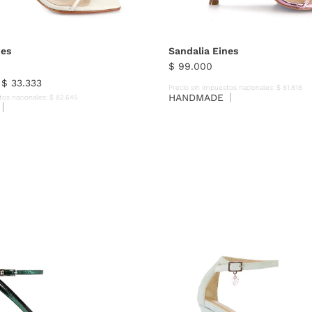
36
37
38
39
40
35
36
37
38
39
nes
Sandalia Eines
$
99
.
000
e
$
33
.
333
Precio sin impuestos nacionales:
$
81
.
818
HANDMADE
tos nacionales:
$
82
.
645