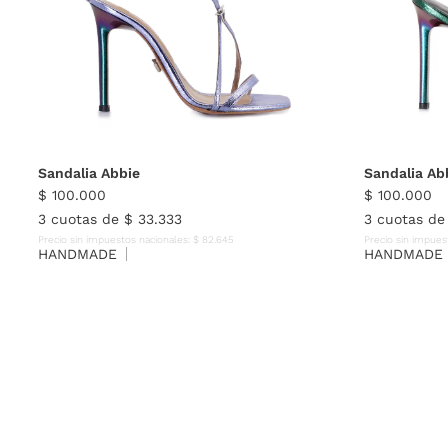
35
36
37
38
39
40
35
Sandalia Abbie
Sandalia Ab
$
100
.
000
$
100
.
000
3
cuotas de
$
33
.
333
3
cuotas d
Precio sin impuestos nacionales:
$
82
.
645
Precio sin impues
HANDMADE
HANDMADE