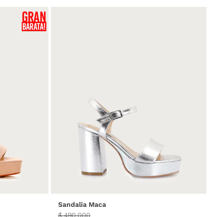
40
35
36
37
38
39
40
Sandalia Maca
$
490
.
000