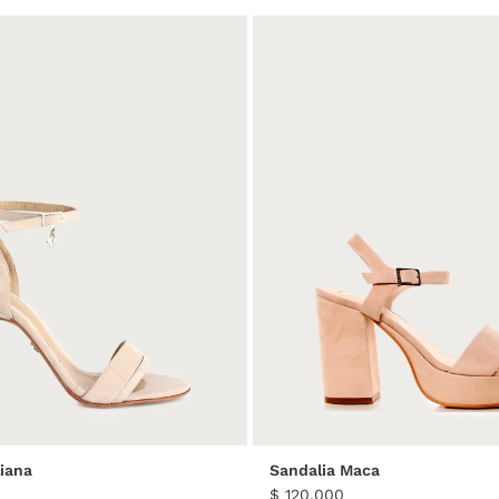
36
37
38
39
40
35
36
37
38
39
liana
Sandalia Maca
$
120
.
000