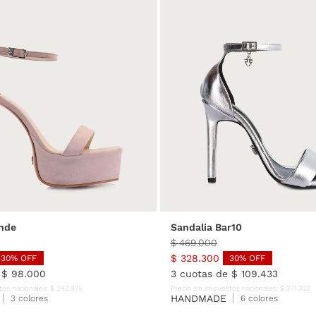
36
37
38
39
40
35
36
37
38
39
nde
Sandalia Bar10
$
469
.
000
$
328
.
300
30
% OFF
30
% OFF
e
$
98
.
000
3
cuotas de
$
109
.
433
tos nacionales:
$
242
.
975
Precio sin impuestos nacionales:
$
271
.
322
HANDMADE
3 colores
6 colores