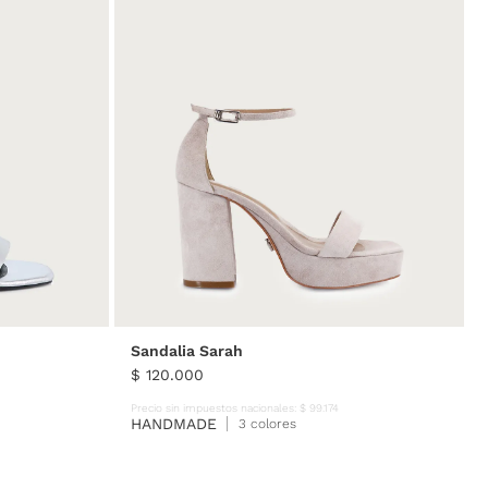
40
35
36
37
38
39
40
Sandalia Sarah
$
120
.
000
Precio sin impuestos nacionales:
$
99
.
174
HANDMADE
3 colores