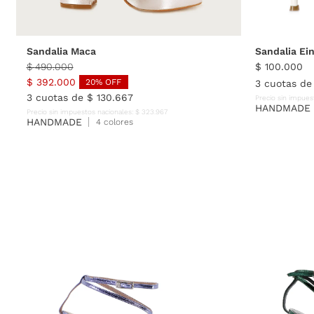
35
36
37
38
39
40
35
Sandalia Maca
Sandalia Ei
$
490
.
000
$
100
.
000
$
392
.
000
20
% OFF
3
cuotas d
3
cuotas de
$
130
.
667
Precio sin impues
HANDMADE
Precio sin impuestos nacionales:
$
323
.
967
HANDMADE
4 colores