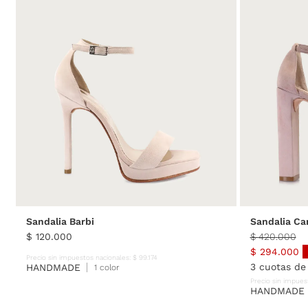
35
36
37
38
39
40
35
Sandalia Barbi
Sandalia Ca
$
120
.
000
$
420
.
000
$
294
.
000
Precio sin impuestos nacionales:
$
99
.
174
3
cuotas d
HANDMADE
1 color
Precio sin impues
HANDMADE