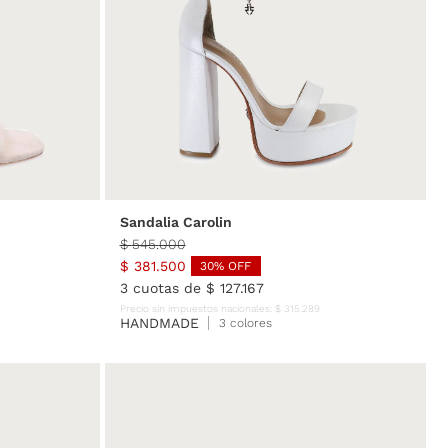
40
35
36
37
38
39
40
Sandalia Carolin
$
545
.
000
$
381
.
500
30
% OFF
3
cuotas de
$
127
.
167
Precio sin impuestos nacionales:
$
315
.
289
HANDMADE
3 colores