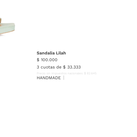
40
35
36
37
38
39
40
Sandalia Lilah
$
100
.
000
3
cuotas de
$
33
.
333
Precio sin impuestos nacionales:
$
82
.
645
HANDMADE