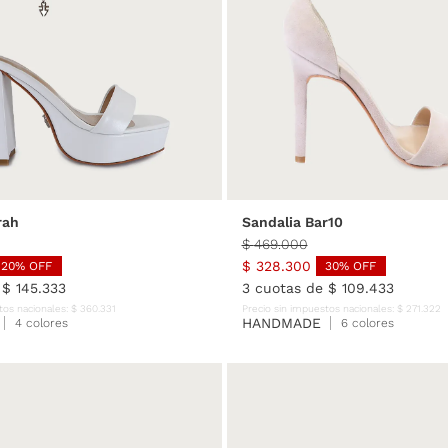
36
37
38
39
40
35
36
37
38
39
rah
Sandalia Bar10
$
469
.
000
$
328
.
300
20
% OFF
30
% OFF
e
$
145
.
333
3
cuotas de
$
109
.
433
tos nacionales:
$
360
.
331
Precio sin impuestos nacionales:
$
271
.
322
HANDMADE
4 colores
6 colores