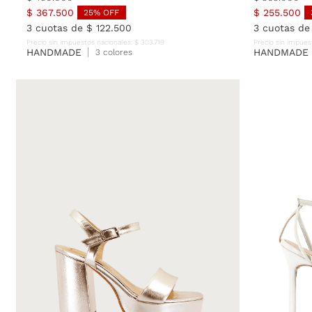
$
367
.
500
$
255
.
500
25
% OFF
3
cuotas de
$
122
.
500
3
cuotas d
Precio sin impuestos nacionales:
$
303
.
719
Precio sin impues
HANDMADE
HANDMADE
3 colores