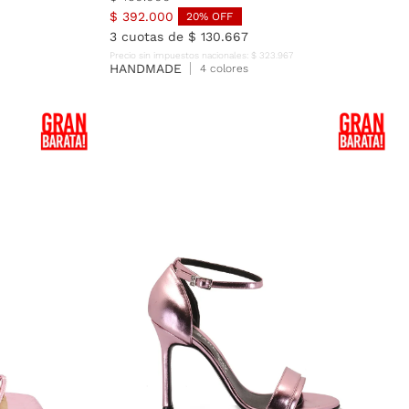
$
392
.
000
20
% OFF
3
cuotas de
$
130
.
667
Precio sin impuestos nacionales:
$
323
.
967
HANDMADE
4 colores