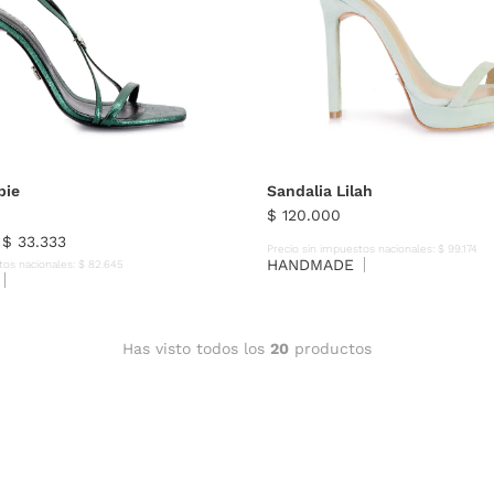
36
37
38
39
40
35
36
37
38
39
bie
Sandalia Lilah
$
120
.
000
e
$
33
.
333
Precio sin impuestos nacionales:
$
99
.
174
HANDMADE
tos nacionales:
$
82
.
645
Has visto todos los
20
productos