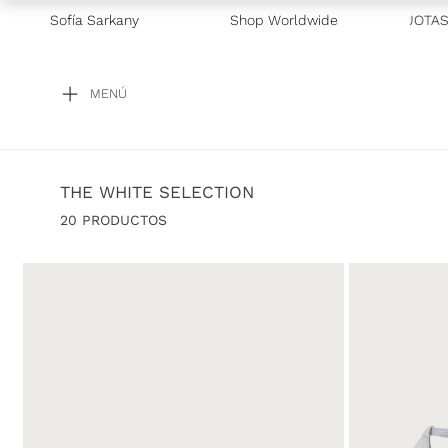
—
3 CUOTAS SIN INTERÉS EXCLUSIVO GALICIA
Sofía Sarkany
Shop Worldwide
—
2 CUOTAS SIN
MENÚ
THE WHITE SELECTION
20
PRODUCTOS