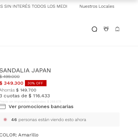
SIN INTERÉS TODOS LOS MEDIOS DE PAGO
Nuestros Locales
—
ENVÍOS SAME Y NEX
SANDALIA JAPAN
$
499
.
000
$
349
.
300
30
% OFF
Ahorrás
$
149
.
700
3
cuotas de
$
116
.
433
Precio sin impuestos nacionales:
$
288
.
678
Ver promociones bancarias
46
personas están viendo esto ahora
COLOR:
Amarillo