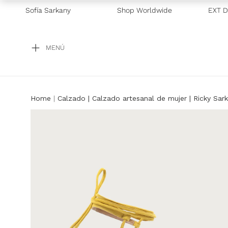
ERÉS TODOS LOS MEDIOS DE PAGO
Sofía Sarkany
Shop Worldwide
—
ENVÍOS SAME Y NEXT DAY |
MENÚ
Calzado
Calzado artesanal de mujer | Ricky Sar