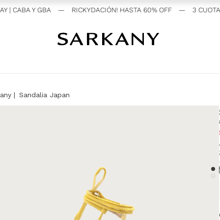
 CABA Y GBA
—
RICKYDACIÓN! HASTA 60% OFF
—
3 CUOTAS 
kany
Sandalia Japan