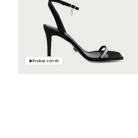
Mis pedidos
Contactanos
Probar con AI
▶