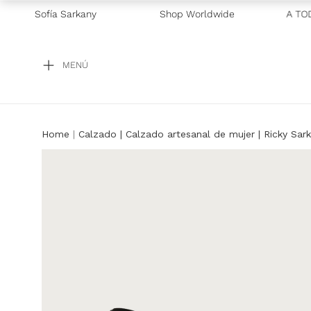
S SIN INTERÉS TODOS LOS MEDIOS DE PAGO
Sofía Sarkany
Shop Worldwide
—
ENVÍOS A TODO 
MENÚ
Calzado
Calzado artesanal de mujer | Ricky Sar