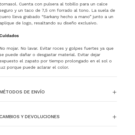
tornasol. Cuenta con pulsera al tobillo para un calce
seguro y un taco de 7,5 cm forrado al tono. La suela de
cuero lleva grabado “Sarkany hecho a mano” junto a un
aplique de logo, resaltando su diseño exclusivo.
Cuidados
No mojar. No lavar. Evitar roces y golpes fuertes ya que
se puede dañar o desgastar material. Evitar dejar
expuesto el zapato por tiempo prolongado en el sol o
luz porque puede aclarar el color.
MÉTODOS DE ENVÍO
La entrega puede ser a través de envío estándar a todo
el país. Si te encontrás en CABA y GBA tenés la opción
CAMBIOS Y DEVOLUCIONES
de pedir tu envío Same day o Next Day.
También podés
retirar en nuestras tiendas sin cargo.
Si necesitás cambiar o devolver un producto, podés
Para más información,
ingresá acá
.