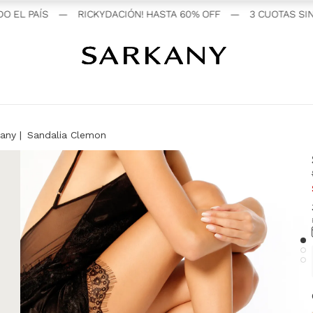
EL PAÍS
—
RICKYDACIÓN! HASTA 60% OFF
—
3 CUOTAS SIN 
kany
Sandalia Clemon