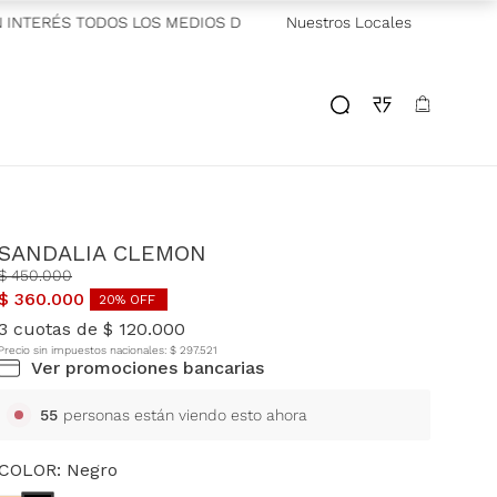
INTERÉS TODOS LOS MEDIOS DE PAGO
Nuestros Locales
—
ENVÍOS A TODO EL PAÍ
SANDALIA CLEMON
$
450
.
000
$
360
.
000
20
% OFF
3
cuotas de
$
120
.
000
Precio sin impuestos nacionales:
$
297
.
521
Ver promociones bancarias
55
personas están viendo esto ahora
COLOR:
Negro