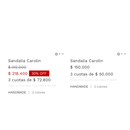
Sandalia Carolin
Sandalia Carolin
$
312
.
000
$
150
.
000
$
218
.
400
30
% OFF
3
cuotas de
$
50
.
000
3
cuotas de
$
72
.
800
Precio sin impuestos nacionales:
$
123
.
967
Precio sin impuestos nacionales:
$
180
.
496
HANDMADE
3 colores
HANDMADE
3 colores