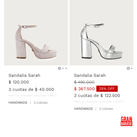
Sandalia Sarah
Sandalia Sarah
$
120
.
000
$
490
.
000
$
367
.
500
25
% OFF
3
cuotas de
$
40
.
000
3
cuotas de
$
122
.
500
Precio sin impuestos nacionales:
$
99
.
174
Precio sin impuestos nacionales:
$
303
.
719
HANDMADE
3 colores
HANDMADE
3 colores