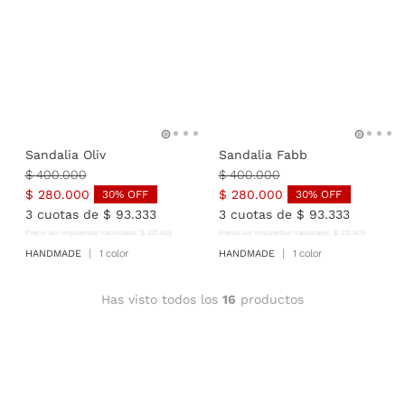
Sandalia Oliv
Sandalia Fabb
$
400
.
000
$
400
.
000
$
280
.
000
$
280
.
000
30
% OFF
30
% OFF
3
cuotas de
$
93
.
333
3
cuotas de
$
93
.
333
Precio sin impuestos nacionales:
$
231
.
405
Precio sin impuestos nacionales:
$
231
.
405
HANDMADE
1 color
HANDMADE
1 color
Has visto todos los
16
productos