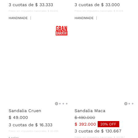
3
cuotas de
$
33
.
333
3
cuotas de
$
33
.
000
Precio sin impuestos nacionales:
$
82
.
645
Precio sin impuestos nacionales:
$
81
.
818
HANDMADE
HANDMADE
Sandalia Cruen
Sandalia Maca
$
49
.
000
$
490
.
000
$
392
.
000
20
% OFF
3
cuotas de
$
16
.
333
3
cuotas de
$
130
.
667
Precio sin impuestos nacionales:
$
40
.
496
Precio sin impuestos nacionales:
$
323
.
967