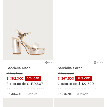
Sandalia Maca
Sandalia Sarah
$
490
.
000
$
490
.
000
$
392
.
000
$
367
.
500
20
% OFF
25
% OFF
3
cuotas de
$
130
.
667
3
cuotas de
$
122
.
500
Precio sin impuestos nacionales:
$
323
.
967
Precio sin impuestos nacionales:
$
303
.
719
HANDMADE
4 colores
HANDMADE
3 colores