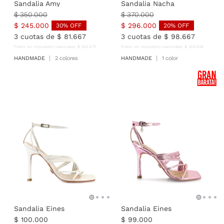
Sandalia Amy
Sandalia Nacha
$
350
.
000
$
370
.
000
$
245
.
000
$
296
.
000
30
% OFF
20
% OFF
3
cuotas de
$
81
.
667
3
cuotas de
$
98
.
667
Precio sin impuestos nacionales:
$
202
.
479
Precio sin impuestos nacionales:
$
244
.
628
HANDMADE
2 colores
HANDMADE
1 color
Sandalia Eines
Sandalia Eines
$
100
.
000
$
99
.
000