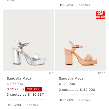
1 color
HANDMADE
4 colores
Sandalia Maca
Sandalia Maca
$
490
.
000
$
120
.
000
$
392
.
000
20
% OFF
3
cuotas de
$
40
.
000
3
cuotas de
$
130
.
667
Precio sin impuestos nacionales:
$
99
.
174
Precio sin impuestos nacionales:
$
323
.
967
HANDMADE
4 colores
HANDMADE
4 colores