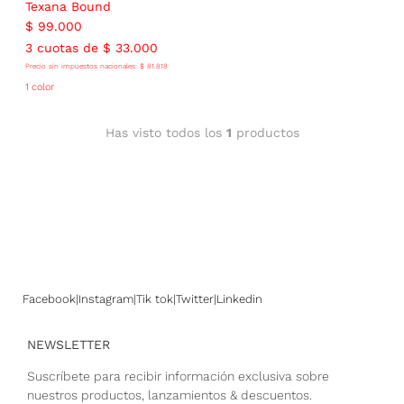
Texana Bound
$
99
.
000
3
cuotas de
$
33
.
000
Precio sin impuestos nacionales:
$
81
.
818
1 color
Has visto todos los
1
productos
Facebook
Instagram
Tik tok
Twitter
Linkedin
NEWSLETTER
Suscríbete para recibir información exclusiva sobre
nuestros productos, lanzamientos & descuentos.