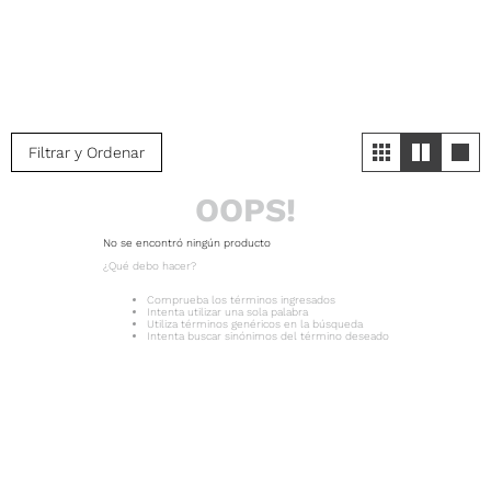
Filtrar y Ordenar
OOPS!
No se encontró ningún producto
¿Qué debo hacer?
Comprueba los términos ingresados
Intenta utilizar una sola palabra
Utiliza términos genéricos en la búsqueda
Intenta buscar sinónimos del término deseado