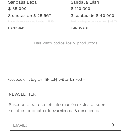
Sandalia Beca
Sandalia Lilah
$
89
.
000
$
120
.
000
3
cuotas de
$
29
.
667
3
cuotas de
$
40
.
000
Precio sin impuestos nacionales:
$
73
.
554
Precio sin impuestos nacionales:
$
99
.
174
HANDMADE
HANDMADE
Has visto todos los
2
productos
Facebook
Instagram
Tik tok
Twitter
Linkedin
NEWSLETTER
Suscríbete para recibir información exclusiva sobre
nuestros productos, lanzamientos & descuentos.
EMAIL: