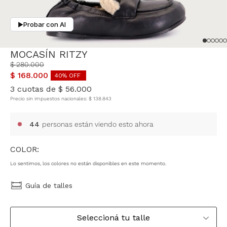
Probar con AI
▶
MOCASÍN RITZY
$
280
.
000
$
168
.
000
40
% OFF
3
cuotas de
$
56
.
000
Precio sin impuestos nacionales:
$
138
.
843
44
personas están viendo esto ahora
COLOR:
Lo sentimos, los colores no están disponibles en este momento.
Guía de talles
Seleccioná tu talle