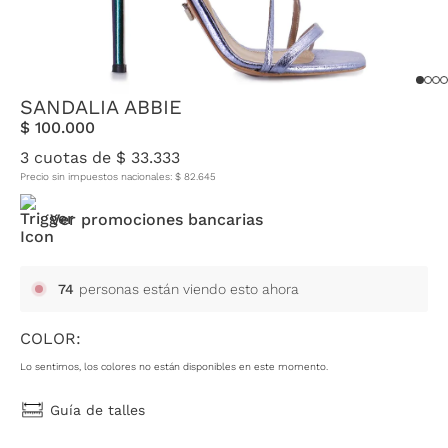
SANDALIA ABBIE
$
100
.
000
3
cuotas de
$
33
.
333
Precio sin impuestos nacionales:
$
82
.
645
Ver promociones bancarias
74
personas están viendo esto ahora
COLOR:
Lo sentimos, los colores no están disponibles en este momento.
Guía de talles