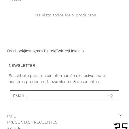
2 colores
Has visto todos los
5
productos
Facebook
Instagram
Tik tok
Twitter
Linkedin
NEWSLETTER
Suscríbete para recibir información exclusiva sobre
nuestros productos, lanzamientos & descuentos.
EMAIL:
INFO
PREGUNTAS FRECUENTES
AYUDA