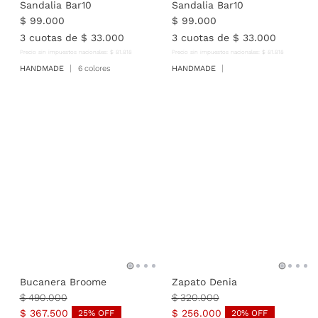
Sandalia Bar10
Sandalia Bar10
$
99
.
000
$
99
.
000
3
cuotas de
$
33
.
000
3
cuotas de
$
33
.
000
Precio sin impuestos nacionales:
$
81
.
818
Precio sin impuestos nacionales:
$
81
.
818
HANDMADE
6 colores
HANDMADE
Bucanera Broome
Zapato Denia
$
490
.
000
$
320
.
000
$
367
.
500
$
256
.
000
25
% OFF
20
% OFF