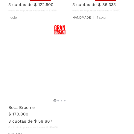
3
cuotas de
$
122
.
500
3
cuotas de
$
85
.
333
Precio sin impuestos nacionales:
$
303
.
719
Precio sin impuestos nacionales:
$
211
.
570
1 color
HANDMADE
1 color
Bota Broome
$
170
.
000
3
cuotas de
$
56
.
667
Precio sin impuestos nacionales:
$
140
.
496