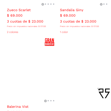
Zueco Scarlet
Sandalia Giny
$
69
.
000
$
69
.
000
3
cuotas de
$
23
.
000
3
cuotas de
$
23
.
000
Precio sin impuestos nacionales:
$
57
.
025
Precio sin impuestos nacionales:
$
57
.
025
2 colores
1 color
Balerina Vist