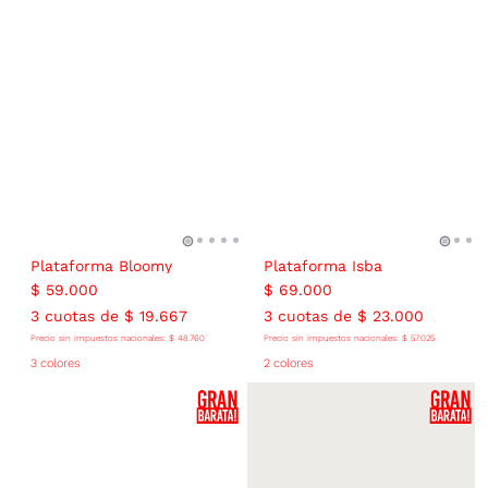
Plataforma Bloomy
Plataforma Isba
$
59
.
000
$
69
.
000
3
cuotas de
$
19
.
667
3
cuotas de
$
23
.
000
Precio sin impuestos nacionales:
$
48
.
760
Precio sin impuestos nacionales:
$
57
.
025
3 colores
2 colores