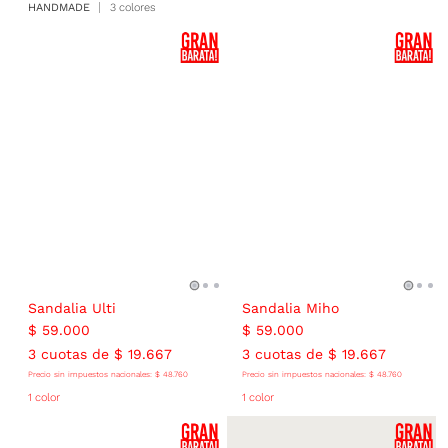
HANDMADE
3 colores
Sandalia Ulti
Sandalia Miho
$
59
.
000
$
59
.
000
3
cuotas de
$
19
.
667
3
cuotas de
$
19
.
667
Precio sin impuestos nacionales:
$
48
.
760
Precio sin impuestos nacionales:
$
48
.
760
1 color
1 color