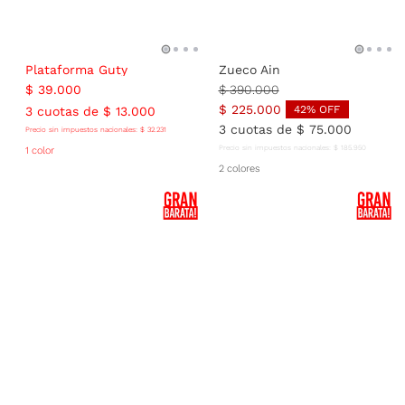
Plataforma Guty
Zueco Ain
$
39
.
000
$
390
.
000
$
225
.
000
42
% OFF
3
cuotas de
$
13
.
000
3
cuotas de
$
75
.
000
Precio sin impuestos nacionales:
$
32
.
231
Precio sin impuestos nacionales:
$
185
.
950
1 color
2 colores