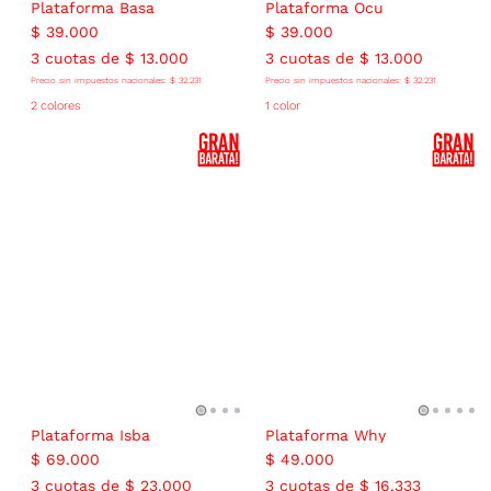
Plataforma Basa
Plataforma Ocu
$
39
.
000
$
39
.
000
3
cuotas de
$
13
.
000
3
cuotas de
$
13
.
000
Precio sin impuestos nacionales:
$
32
.
231
Precio sin impuestos nacionales:
$
32
.
231
2 colores
1 color
Plataforma Isba
Plataforma Why
$
69
.
000
$
49
.
000
3
cuotas de
$
23
.
000
3
cuotas de
$
16
.
333