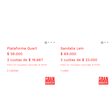
Plataforma Quart
Sandalia Lein
$
59
.
000
$
69
.
000
3
cuotas de
$
19
.
667
3
cuotas de
$
23
.
000
Precio sin impuestos nacionales:
$
48
.
760
Precio sin impuestos nacionales:
$
57
.
025
2 colores
1 color