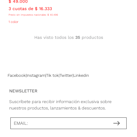
$
49
.
000
3
cuotas de
$
16
.
333
Precio sin impuestos nacionales:
$
40
.
496
1 color
Has visto todos los
35
productos
Facebook
Instagram
Tik tok
Twitter
Linkedin
NEWSLETTER
Suscríbete para recibir información exclusiva sobre
nuestros productos, lanzamientos & descuentos.
EMAIL: