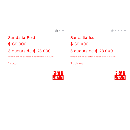
Sandalia Post
Sandalia Isu
$
69
.
000
$
69
.
000
3
cuotas de
$
23
.
000
3
cuotas de
$
23
.
000
Precio sin impuestos nacionales:
$
57
.
025
Precio sin impuestos nacionales:
$
57
.
025
1 color
2 colores