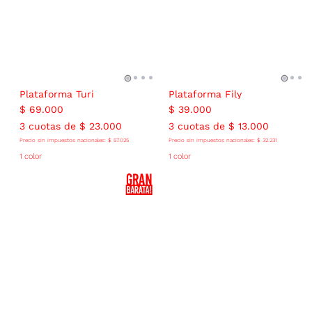
Plataforma Turi
Plataforma Fily
$
69
.
000
$
39
.
000
3
cuotas de
$
23
.
000
3
cuotas de
$
13
.
000
Precio sin impuestos nacionales:
$
57
.
025
Precio sin impuestos nacionales:
$
32
.
231
1 color
1 color