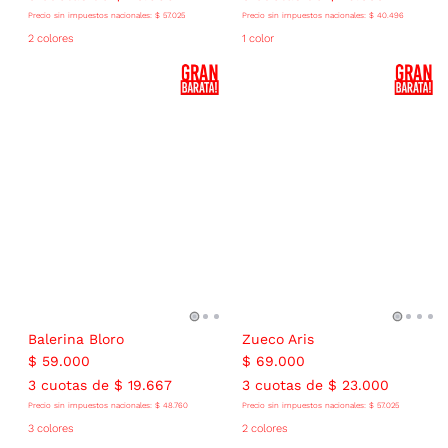
Precio sin impuestos nacionales:
$
57
.
025
Precio sin impuestos nacionales:
$
40
.
496
2 colores
1 color
Balerina Bloro
Zueco Aris
$
59
.
000
$
69
.
000
3
cuotas de
$
19
.
667
3
cuotas de
$
23
.
000
Precio sin impuestos nacionales:
$
48
.
760
Precio sin impuestos nacionales:
$
57
.
025
3 colores
2 colores