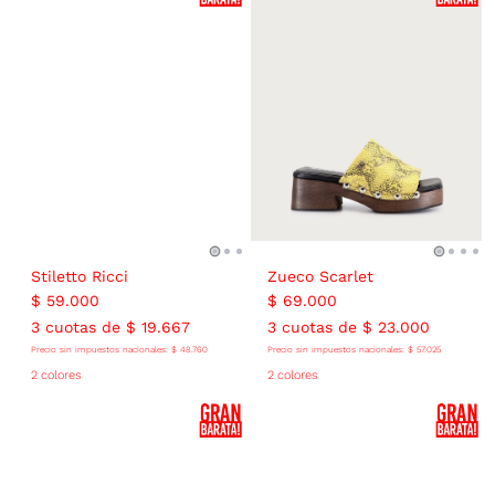
Stiletto Ricci
Zueco Scarlet
$
59
.
000
$
69
.
000
3
cuotas de
$
19
.
667
3
cuotas de
$
23
.
000
Precio sin impuestos nacionales:
$
48
.
760
Precio sin impuestos nacionales:
$
57
.
025
2 colores
2 colores