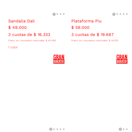
Sandalia Dali
Plataforma Piu
$
49
.
000
$
59
.
000
3
cuotas de
$
16
.
333
3
cuotas de
$
19
.
667
Precio sin impuestos nacionales:
$
40
.
496
Precio sin impuestos nacionales:
$
48
.
760
1 color