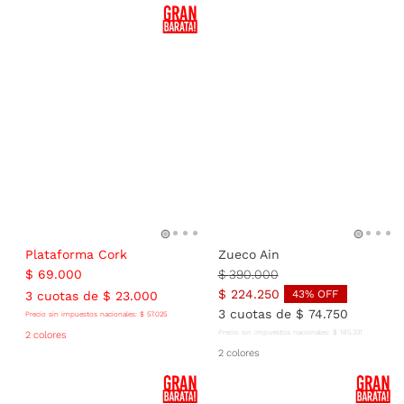
Plataforma Cork
Zueco Ain
$
69
.
000
$
390
.
000
$
224
.
250
43
% OFF
3
cuotas de
$
23
.
000
3
cuotas de
$
74
.
750
Precio sin impuestos nacionales:
$
57
.
025
Precio sin impuestos nacionales:
$
185
.
331
2 colores
2 colores