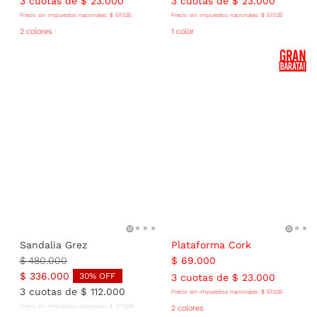
3
cuotas de
$
23
.
000
3
cuotas de
$
23
.
000
Precio sin impuestos nacionales:
$
57
.
025
Precio sin impuestos nacionales:
$
57
.
025
2 colores
1 color
Sandalia Grez
Plataforma Cork
$
480
.
000
$
69
.
000
$
336
.
000
30
% OFF
3
cuotas de
$
23
.
000
3
cuotas de
$
112
.
000
Precio sin impuestos nacionales:
$
57
.
025
Precio sin impuestos nacionales:
$
277
.
686
2 colores