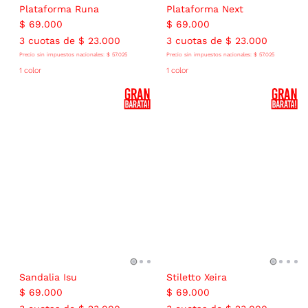
Plataforma Runa
Plataforma Next
$
69
.
000
$
69
.
000
3
cuotas de
$
23
.
000
3
cuotas de
$
23
.
000
Precio sin impuestos nacionales:
$
57
.
025
Precio sin impuestos nacionales:
$
57
.
025
1 color
1 color
Sandalia Isu
Stiletto Xeira
$
69
.
000
$
69
.
000