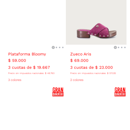
Plataforma Bloomy
Zueco Aris
$
59
.
000
$
69
.
000
3
cuotas de
$
19
.
667
3
cuotas de
$
23
.
000
Precio sin impuestos nacionales:
$
48
.
760
Precio sin impuestos nacionales:
$
57
.
025
3 colores
2 colores