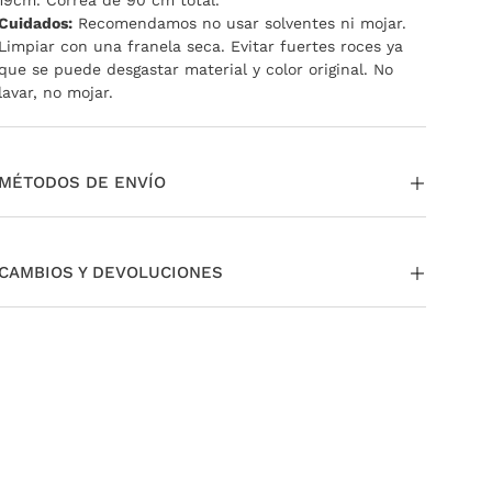
19cm. Correa de 90 cm total.
Cuidados:
Recomendamos no usar solventes ni mojar.
Limpiar con una franela seca. Evitar fuertes roces ya
que se puede desgastar material y color original. No
lavar, no mojar.
MÉTODOS DE ENVÍO
La entrega puede ser a través de envío estándar a todo
el país. Si te encontrás en CABA y GBA tenés la opción
CAMBIOS Y DEVOLUCIONES
de pedir tu envío Same day o Next Day.
También podés
retirar en nuestras tiendas sin cargo.
Si necesitás cambiar o devolver un producto, podés
Para más información,
ingresá acá
.
hacerlo fácilmente.
Para más información sobre nuestras políticas de
cambios y devoluciones,
ingresá aquí