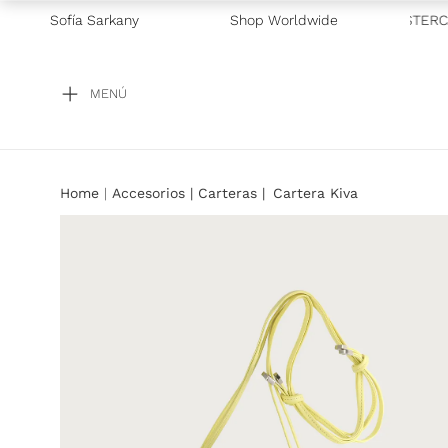
VO GALICIA
Sofía Sarkany
—
2 CUOTAS SIN INTERÉS CON VISA Y MASTERCARD
Shop Worldwide
MENÚ
Accesorios
Carteras
Cartera Kiva