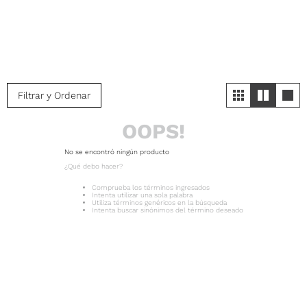
Filtrar y Ordenar
OOPS!
No se encontró ningún producto
¿Qué debo hacer?
Comprueba los términos ingresados
Intenta utilizar una sola palabra
Utiliza términos genéricos en la búsqueda
Intenta buscar sinónimos del término deseado