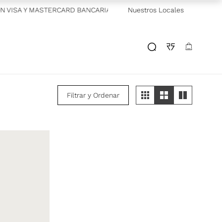
N VISA Y MASTERCARD BANCARIAS
—
Nuestros Locales
GRAN BARATA! POR TIEMPO
Filtrar y Ordenar