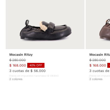
Mis pedidos
Contactanos
35
36
37
38
39
40
35
Mocasín Ritzy
Mocasín Rit
$
280
.
000
$
280
.
000
$
168
.
000
$
168
.
000
40
% OFF
3
cuotas de
$
56
.
000
3
cuotas d
Precio sin impuestos nacionales:
$
138
.
843
Precio sin impues
2 colores
2 colores