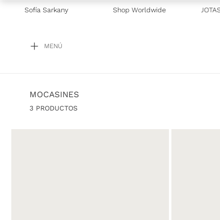
Sofía Sarkany
—
GRAN BARATA! POR TIEMPO LIMITADO
Shop Worldwide
—
3 CUOTAS 
MENÚ
MOCASINES
3
PRODUCTOS