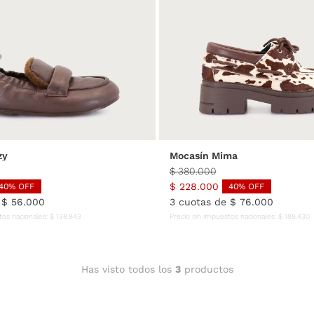
36
37
38
39
40
35
36
37
38
39
zy
Mocasín Mima
$
380
.
000
$
228
.
000
40
% OFF
40
% OFF
e
$
56
.
000
3
cuotas de
$
76
.
000
tos nacionales:
$
138
.
843
Precio sin impuestos nacionales:
$
188
.
430
Has visto todos los
3
productos