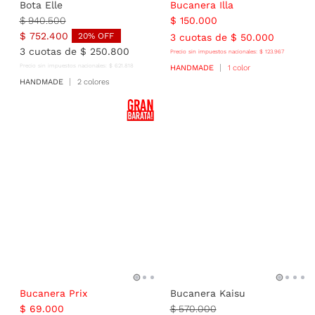
Bota Elle
Bucanera Illa
$
940
.
500
$
150
.
000
$
752
.
400
20
% OFF
3
cuotas de
$
50
.
000
3
cuotas de
$
250
.
800
Precio sin impuestos nacionales:
$
123
.
967
Precio sin impuestos nacionales:
$
621
.
818
HANDMADE
1 color
HANDMADE
2 colores
Bucanera Prix
Bucanera Kaisu
$
69
.
000
$
570
.
000