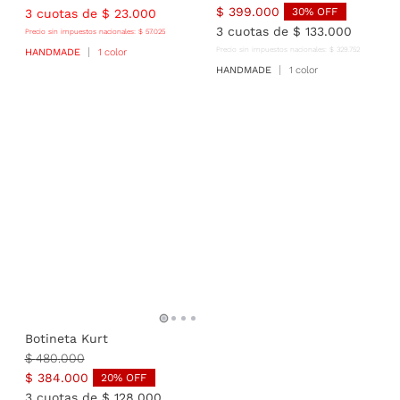
$
399
.
000
30
% OFF
3
cuotas de
$
23
.
000
3
cuotas de
$
133
.
000
Precio sin impuestos nacionales:
$
57
.
025
Precio sin impuestos nacionales:
$
329
.
752
HANDMADE
1 color
HANDMADE
1 color
Botineta Kurt
$
480
.
000
$
384
.
000
20
% OFF
3
cuotas de
$
128
.
000