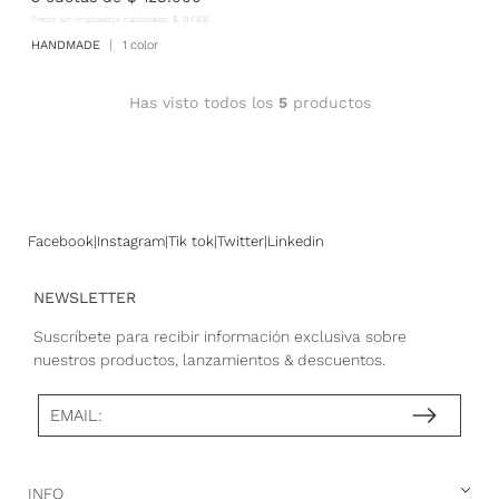
Precio sin impuestos nacionales:
$
317
.
355
HANDMADE
1 color
Has visto todos los
5
productos
Facebook
Instagram
Tik tok
Twitter
Linkedin
NEWSLETTER
Suscríbete para recibir información exclusiva sobre
nuestros productos, lanzamientos & descuentos.
EMAIL:
INFO