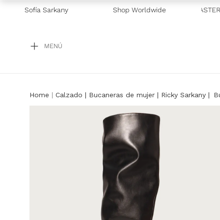
USIVO GALICIA
Sofía Sarkany
—
2 CUOTAS SIN INTERÉS CON VISA Y MASTERC
Shop Worldwide
MENÚ
Calzado
Bucaneras de mujer | Ricky Sarkany
B