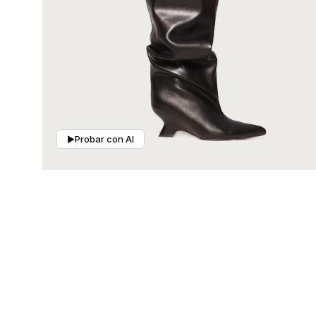
Mis pedidos
Contactanos
Probar con AI
▶