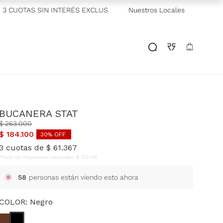
 CUOTAS SIN INTERÉS EXCLUSIVO GALICIA
Nuestros Locales
—
2 CUOTAS SIN INT
BUCANERA STAT
$
263
.
000
$
184
.
100
30
% OFF
3
cuotas de
$
61
.
367
Precio sin impuestos nacionales:
$
152
.
149
58
personas están viendo esto ahora
COLOR:
Negro