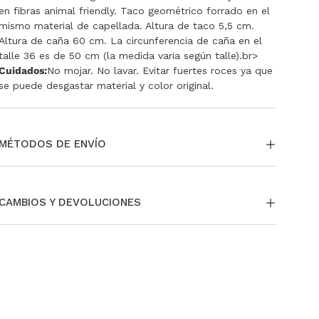
en fibras animal friendly. Taco geométrico forrado en el
mismo material de capellada. Altura de taco 5,5 cm.
Altura de caña 60 cm. La circunferencia de caña en el
talle 36 es de 50 cm (la medida varia según talle).br>
Cuidados:
No mojar. No lavar. Evitar fuertes roces ya que
se puede desgastar material y color original.
MÉTODOS DE ENVÍO
La entrega puede ser a través de envío estándar a todo
el país. Si te encontrás en CABA y GBA tenés la opción
CAMBIOS Y DEVOLUCIONES
de pedir tu envío Same day o Next Day.
También podés
retirar en nuestras tiendas sin cargo.
Si necesitás cambiar o devolver un producto, podés
Para más información,
ingresá acá
.
hacerlo fácilmente.
Para más información sobre nuestras políticas de
cambios y devoluciones,
ingresá aquí