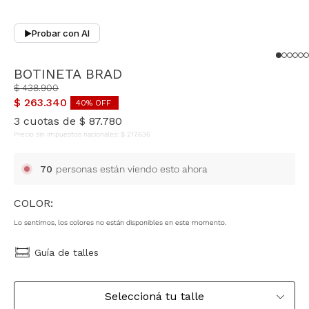
Probar con AI
▶
BOTINETA BRAD
$
438
.
900
$
263
.
340
40
% OFF
3
cuotas de
$
87
.
780
Precio sin impuestos nacionales:
$
217
.
636
70
personas están viendo esto ahora
COLOR:
Lo sentimos, los colores no están disponibles en este momento.
Guía de talles
Seleccioná tu talle