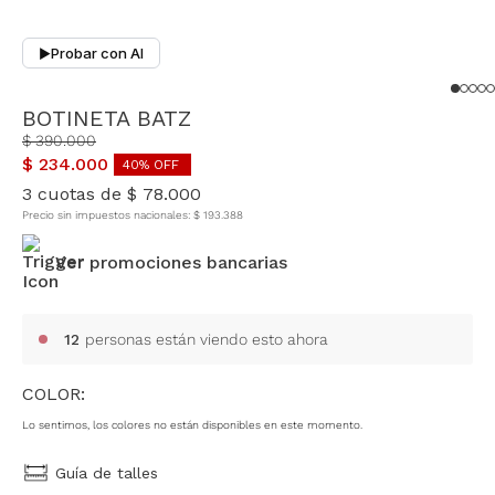
Probar con AI
▶
BOTINETA BATZ
$
390
.
000
$
234
.
000
40
% OFF
3
cuotas de
$
78
.
000
Precio sin impuestos nacionales:
$
193
.
388
Ver promociones bancarias
12
personas están viendo esto ahora
COLOR:
Lo sentimos, los colores no están disponibles en este momento.
Guía de talles