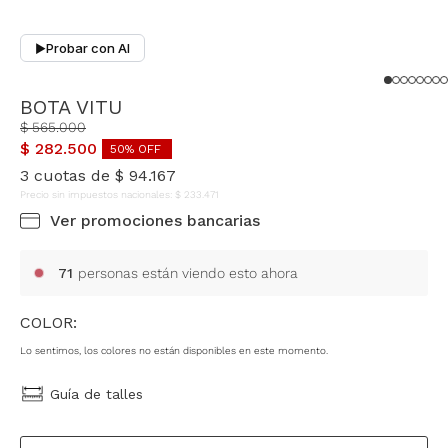
Probar con AI
▶
BOTA VITU
$
565
.
000
$
282
.
500
50
% OFF
3
cuotas de
$
94
.
167
Precio sin impuestos nacionales:
$
233
.
471
Ver promociones bancarias
71
personas están viendo esto ahora
COLOR:
Lo sentimos, los colores no están disponibles en este momento.
Guía de talles