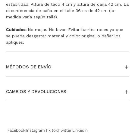
estabilidad. Altura de taco 4 cm y altura de caña 42 cm. La
circunferencia de caña en el talle 36 es de 42 cm (la
35
medida varía según talle).
36
Cuidados:
No mojar. No lavar. Evitar fuertes roces ya que
se puede desgastar material y color original o dañar los
37
apliques.
38
39
MÉTODOS DE ENVÍO
40
La entrega puede ser a través de envío estándar a todo el
país. Si te encontrás en CABA y GBA tenés la opción de
CAMBIOS Y DEVOLUCIONES
pedir tu envío Same day o Next Day.
También podés
retirar en nuestras tiendas sin cargo.
Si necesitás cambiar o devolver un producto, podés
Para más información,
ingresá acá
.
hacerlo fácilmente.
Para más información sobre nuestras políticas de cambios
y devoluciones,
ingresá aquí
Facebook
Instagram
Tik tok
Twitter
Linkedin