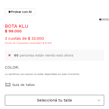
Probar con AI
▶
BOTA KLU
$
99
.
000
3
cuotas de
$
33
.
000
Precio sin impuestos nacionales:
$
81
.
818
60
personas están viendo esto ahora
COLOR:
Lo sentimos, los colores no están disponibles en este momento.
Guía de talles
Seleccioná tu talle