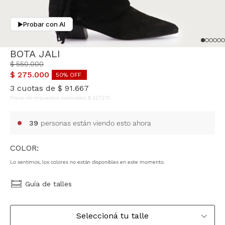
Probar con AI
▶
BOTA JALI
$
550
.
000
$
275
.
000
50
% OFF
3
cuotas de
$
91
.
667
Precio sin impuestos nacionales:
$
227
.
273
39
personas están viendo esto ahora
COLOR:
Lo sentimos, los colores no están disponibles en este momento.
Guía de talles
Seleccioná tu talle