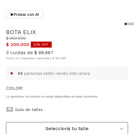
Probar con AI
▶
BOTA ELIX
$
250
.
000
$
200
.
000
20
% OFF
3
cuotas de
$
66
.
667
Precio sin impuestos nacionales:
$
165
.
289
45
personas están viendo esto ahora
COLOR:
Lo sentimos, los colores no están disponibles en este momento.
Guía de talles
Seleccioná tu talle