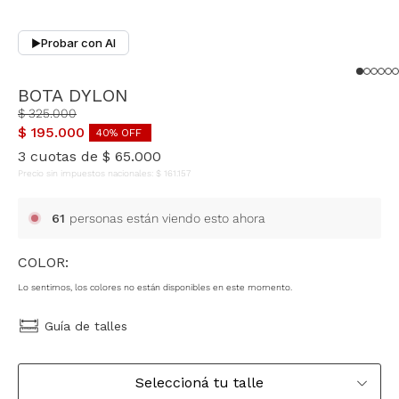
Probar con AI
▶
BOTA DYLON
$
325
.
000
$
195
.
000
40
% OFF
3
cuotas de
$
65
.
000
Precio sin impuestos nacionales:
$
161
.
157
61
personas están viendo esto ahora
COLOR:
Lo sentimos, los colores no están disponibles en este momento.
Guía de talles
Seleccioná tu talle