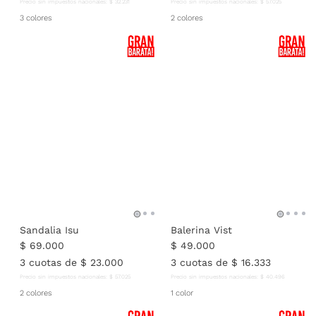
Precio sin impuestos nacionales:
$
32
.
231
Precio sin impuestos nacionales:
$
57
.
025
3 colores
2 colores
Sandalia Isu
Balerina Vist
$
69
.
000
$
49
.
000
3
cuotas de
$
23
.
000
3
cuotas de
$
16
.
333
Precio sin impuestos nacionales:
$
57
.
025
Precio sin impuestos nacionales:
$
40
.
496
2 colores
1 color