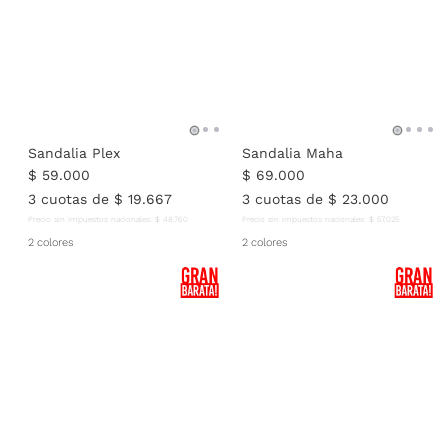
Sandalia Plex
Sandalia Maha
$
59
.
000
$
69
.
000
3
cuotas de
$
19
.
667
3
cuotas de
$
23
.
000
Precio sin impuestos nacionales:
$
48
.
760
Precio sin impuestos nacionales:
$
57
.
025
2 colores
2 colores