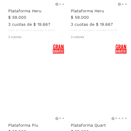
Plataforma Heru
Plataforma Heru
$
59
.
000
$
59
.
000
3
cuotas de
$
19
.
667
3
cuotas de
$
19
.
667
Precio sin impuestos nacionales:
$
48
.
760
Precio sin impuestos nacionales:
$
48
.
760
3 colores
3 colores
Plataforma Piu
Plataforma Quart