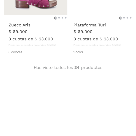
Zueco Aris
Plataforma Turi
$
69
.
000
$
69
.
000
3
cuotas de
$
23
.
000
3
cuotas de
$
23
.
000
Precio sin impuestos nacionales:
$
57
.
025
Precio sin impuestos nacionales:
$
57
.
025
3 colores
1 color
Has visto todos los
34
productos