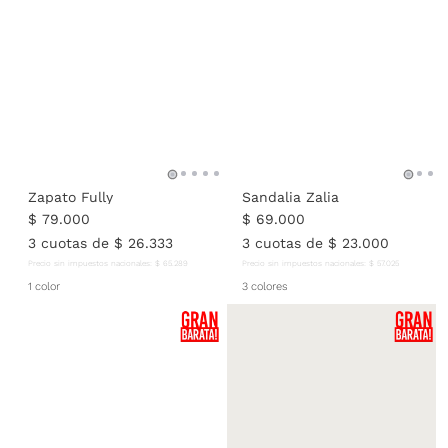
Zapato Fully
Sandalia Zalia
$
79
.
000
$
69
.
000
3
cuotas de
$
26
.
333
3
cuotas de
$
23
.
000
Precio sin impuestos nacionales:
$
65
.
289
Precio sin impuestos nacionales:
$
57
.
025
1 color
3 colores