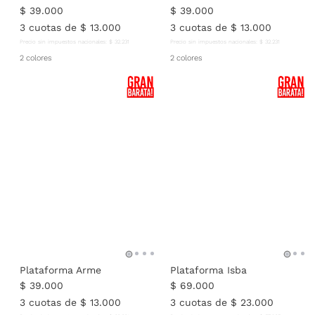
$
39
.
000
$
39
.
000
3
cuotas de
$
13
.
000
3
cuotas de
$
13
.
000
Precio sin impuestos nacionales:
$
32
.
231
Precio sin impuestos nacionales:
$
32
.
231
2 colores
2 colores
Plataforma Arme
Plataforma Isba
$
39
.
000
$
69
.
000
3
cuotas de
$
13
.
000
3
cuotas de
$
23
.
000