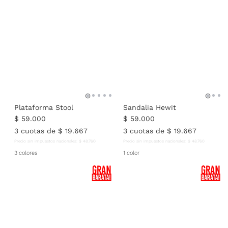
Plataforma Stool
Sandalia Hewit
$
59
.
000
$
59
.
000
3
cuotas de
$
19
.
667
3
cuotas de
$
19
.
667
Precio sin impuestos nacionales:
$
48
.
760
Precio sin impuestos nacionales:
$
48
.
760
3 colores
1 color