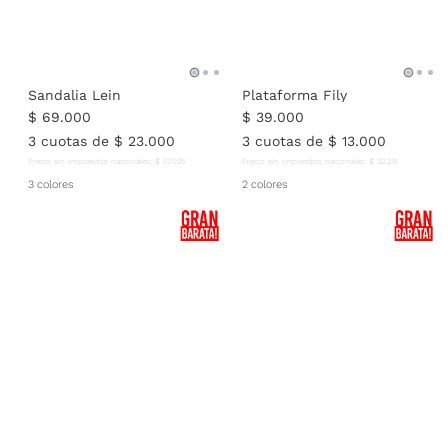
Sandalia Lein
Plataforma Fily
$
69
.
000
$
39
.
000
3
cuotas de
$
23
.
000
3
cuotas de
$
13
.
000
Precio sin impuestos nacionales:
$
57
.
025
Precio sin impuestos nacionales:
$
32
.
231
3 colores
2 colores