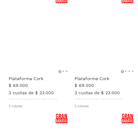
Plataforma Cork
Plataforma Cork
$
69
.
000
$
69
.
000
3
cuotas de
$
23
.
000
3
cuotas de
$
23
.
000
Precio sin impuestos nacionales:
$
57
.
025
Precio sin impuestos nacionales:
$
57
.
025
2 colores
2 colores