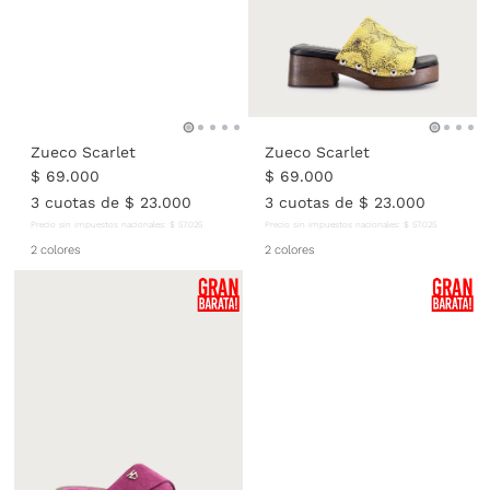
Zueco Scarlet
Zueco Scarlet
$
69
.
000
$
69
.
000
3
cuotas de
$
23
.
000
3
cuotas de
$
23
.
000
Precio sin impuestos nacionales:
$
57
.
025
Precio sin impuestos nacionales:
$
57
.
025
2 colores
2 colores