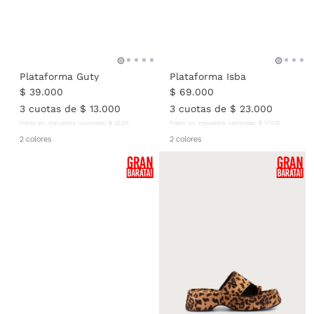
Plataforma Guty
Plataforma Isba
$
39
.
000
$
69
.
000
3
cuotas de
$
13
.
000
3
cuotas de
$
23
.
000
Precio sin impuestos nacionales:
$
32
.
231
Precio sin impuestos nacionales:
$
57
.
025
2 colores
2 colores