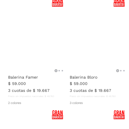
Balerina Famer
Balerina Bloro
$
59
.
000
$
59
.
000
3
cuotas de
$
19
.
667
3
cuotas de
$
19
.
667
Precio sin impuestos nacionales:
$
48
.
760
Precio sin impuestos nacionales:
$
48
.
760
2 colores
3 colores