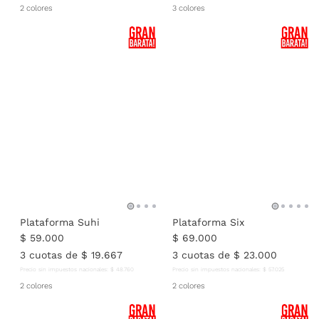
2 colores
3 colores
Plataforma Suhi
Plataforma Six
$
59
.
000
$
69
.
000
3
cuotas de
$
19
.
667
3
cuotas de
$
23
.
000
Precio sin impuestos nacionales:
$
48
.
760
Precio sin impuestos nacionales:
$
57
.
025
2 colores
2 colores