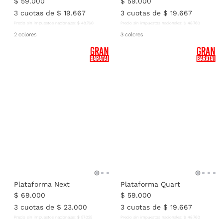
$
59
.
000
$
59
.
000
3
cuotas de
$
19
.
667
3
cuotas de
$
19
.
667
Precio sin impuestos nacionales:
$
48
.
760
Precio sin impuestos nacionales:
$
48
.
760
2 colores
3 colores
Plataforma Next
Plataforma Quart
$
69
.
000
$
59
.
000
3
cuotas de
$
23
.
000
3
cuotas de
$
19
.
667
Precio sin impuestos nacionales:
$
57
.
025
Precio sin impuestos nacionales:
$
48
.
760