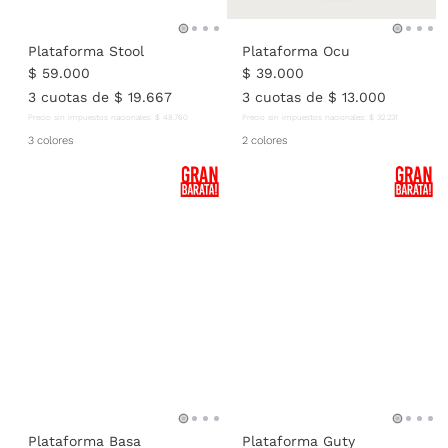
Plataforma Stool
Plataforma Ocu
$
59
.
000
$
39
.
000
3
cuotas de
$
19
.
667
3
cuotas de
$
13
.
000
Precio sin impuestos nacionales:
$
48
.
760
Precio sin impuestos nacionales:
$
32
.
231
3 colores
2 colores
Plataforma Basa
Plataforma Guty