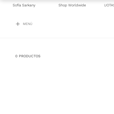
Sofía Sarkany
—
GRAN BARATA! POR TIEMPO LIMITADO
Shop Worldwide
—
3 CUOTAS
MENÚ
0
PRODUCTOS