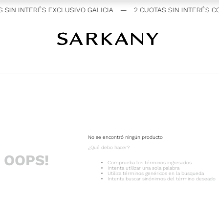
 SIN INTERÉS EXCLUSIVO GALICIA
—
2 CUOTAS SIN INTERÉS CO
No se encontró ningún producto
¿Qué debo hacer?
OOPS!
Comprueba los términos ingresados
Intenta utilizar una sola palabra
Utiliza términos genéricos en la búsqueda
Intenta buscar sinónimos del término deseado