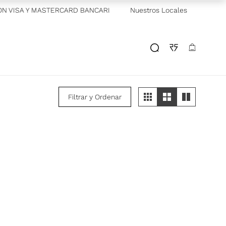
N VISA Y MASTERCARD BANCARIAS
—
Nuestros Locales
GRAN BARATA! POR TIEMP
Filtrar y Ordenar