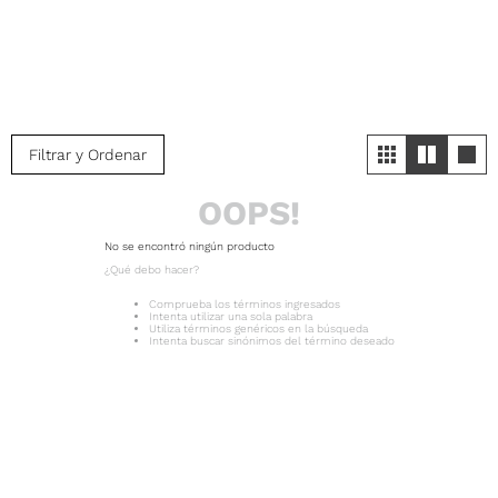
Filtrar y Ordenar
OOPS!
No se encontró ningún producto
¿Qué debo hacer?
Comprueba los términos ingresados
Intenta utilizar una sola palabra
Utiliza términos genéricos en la búsqueda
Intenta buscar sinónimos del término deseado