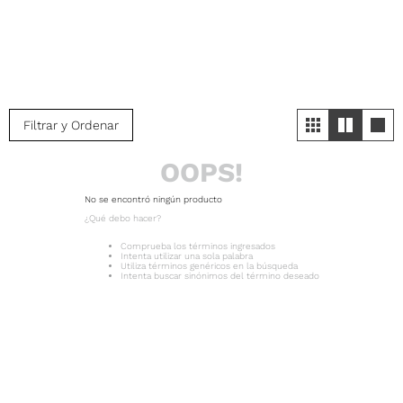
Filtrar y Ordenar
OOPS!
No se encontró ningún producto
¿Qué debo hacer?
Comprueba los términos ingresados
Intenta utilizar una sola palabra
Utiliza términos genéricos en la búsqueda
Intenta buscar sinónimos del término deseado