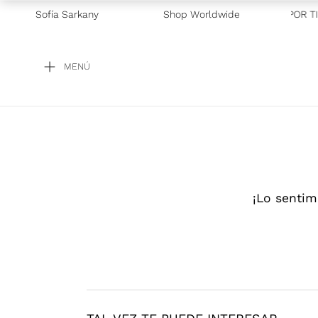
Sofía Sarkany
Shop Worldwide
—
GRAN BARATA! POR TI
MENÚ
¡Lo sentim